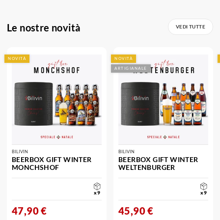
e
Le nostre novità
liquori.
VEDI TUTTE
NOVITÀ
NOVITÀ
ARTIGIANALE
BILIVIN
BILIVIN
BEERBOX GIFT WINTER
BEERBOX GIFT WINTER
MONCHSHOF
WELTENBURGER
x9
x9
47,90 €
45,90 €