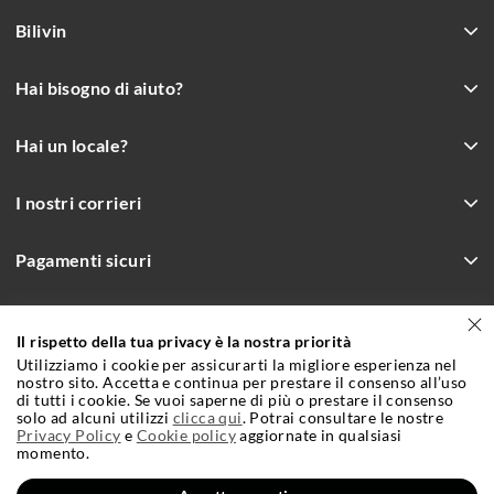
Bilivin
Hai bisogno di aiuto?
Hai un locale?
I nostri corrieri
Pagamenti sicuri
Il rispetto della tua privacy è la nostra priorità
Incrementa le vendite con Bilivin.it
Utilizziamo i cookie per assicurarti la migliore esperienza nel
Condizioni Generali e Contrattuali di Vendita
Cookie Policy
nostro sito. Accetta e continua per prestare il consenso all’uso
di tutti i cookie. Se vuoi saperne di più o prestare il consenso
solo ad alcuni utilizzi
clicca qui
. Potrai consultare le nostre
Privacy Policy
Credits
Privacy Policy
e
Cookie policy
aggiornate in qualsiasi
momento.