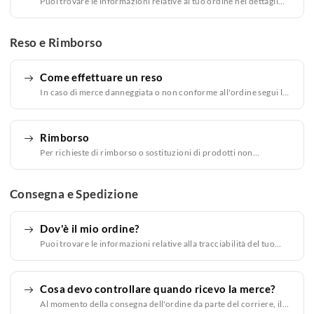
Puoi trovare le informazioni relative al tuo ordine nei dettagli
dell'ordine.
Reso e Rimborso
Come effettuare un reso
In caso di merce danneggiata o non conforme all'ordine segui le
indicazioni contenute nelle nostre condizioni generali di
vendita (art. 5).
Rimborso
Per richieste di rimborso o sostituzioni di prodotti non
conformi, leggi le nostri condizioni di vendita (art. 5)
Consegna e Spedizione
Dov'è il mio ordine?
Puoi trovare le informazioni relative alla tracciabilità del tuo
ordine nei dettagli dell'ordine.
Cosa devo controllare quando ricevo la merce?
Al momento della consegna dell'ordine da parte del corriere, il