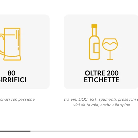
ionati con passione
tra vini DOC, IGT, spumanti, prosecchi 
vini da tavola, anche alla spina