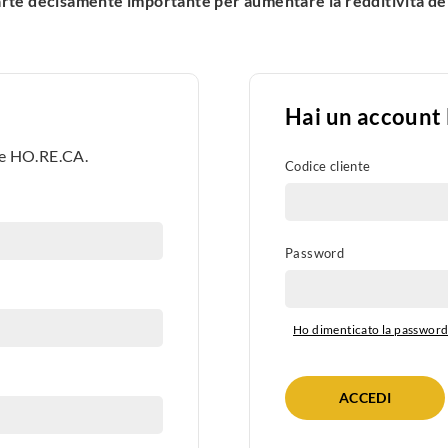
arte decisamente importante per aumentare la redditività del
Hai un account
rte HO.RE.CA.
Codice cliente
Password
Ho dimenticato la passwor
ACCEDI