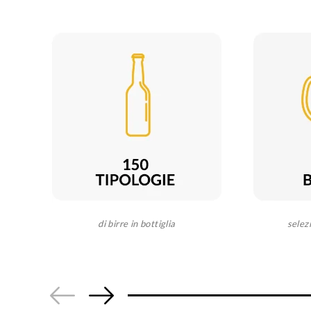
di birre in bottiglia
selez