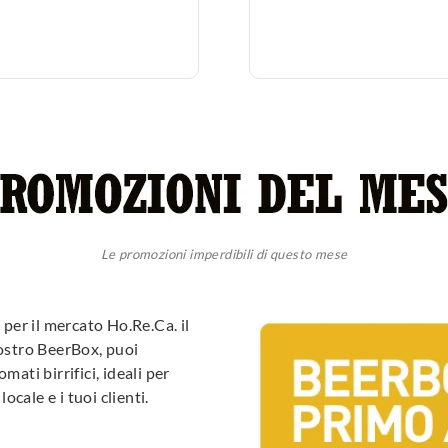
Le promozioni imperdibili di questo mese
per il mercato Ho.Re.Ca. il
nostro BeerBox, puoi
mati birrifici, ideali per
locale e i tuoi clienti.