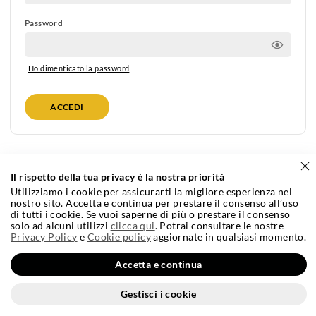
Password
Ho dimenticato la password
ACCEDI
Il rispetto della tua privacy è la nostra priorità
Utilizziamo i cookie per assicurarti la migliore esperienza nel
nostro sito. Accetta e continua per prestare il consenso all’uso
di tutti i cookie. Se vuoi saperne di più o prestare il consenso
Incrementa le vendite con Bilivin.it
solo ad alcuni utilizzi
clicca qui
. Potrai consultare le nostre
Privacy Policy
e
Cookie policy
aggiornate in qualsiasi momento.
Condizioni Generali e Contrattuali di Vendita
Cookie Policy
Privacy Policy
Credits
Accetta e continua
Bilivin S.r.l. Via Dell’Elettrochimica 40, 23900 Lecco - Tel. +39 0341 682330 -
Gestisci i cookie
Numero REA: LC 177420 - Partita IVA 01261410136 - Capitale sociale i.v. €
40.000,00