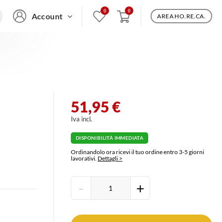
Account
AREA HO.RE.CA.
51,95 €
Iva incl.
DISPONIBILITÀ IMMEDIATA
Ordinandolo ora ricevi il tuo ordine entro 3-5 giorni
lavorativi.
Dettagli >
Inserisci
-
+
quantità
prodotto