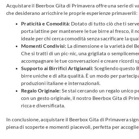
Acquistare il Beerbox Gita di Primavera offre una serie di v
che desiderano arricchire le proprie esperienze primaverili:
Praticità e Comodità:
Dotato di tutto ciò che ti serv
porta lattine per mantenere le tue birre al fresco, il 
ideale per chi cerca comodità senza sacrificare la qual
Momenti Condivisi:
La dimensione e la varietà del Be
Che si tratti di un pic-nic, una grigliata o semplice
accompagnare le tue conversazioni e creare ricordi sp
Supporto ai Birrifici Artigianali:
Scegliendo questo Bee
birre uniche e di alta qualità. È un modo per partecipa
produzioni italiane e internazionali.
Regalo Originale:
Se stai cercando un regalo unico 
con un gesto originale, il nostro Beerbox Gita di Prim
ricca e diversificata.
In conclusione, acquistare il Beerbox Gita di Primavera sign
piena di scoperte e momenti piacevoli, perfetta per accoglier