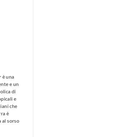
r
è una
ente e un
olica di
picali e
liani che
ra è
 al sorso