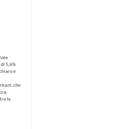
nale
 di 5,6%
chiaro e
ricani, che
cca,
tra la