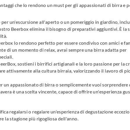
antaggi che lo rendono un must per gli appassionati di birra e p
e per un'escursione all'aperto o un pomeriggio in giardino, incl
nostro Beerbox elimina il bisogno di preparativi aggiuntivi. È la
ità.
erbox lo rendono perfetto per essere condiviso con amici e fami
mente di un momento di relax, avrai sempre una birra adatta per
eciali.
rBox, sostieni i birrifici artigianali e la loro passione per la c
re attivamente alla cultura birraia, valorizzando il lavoro di pi
per un appassionato di birra o semplicemente vuoi sorprendere
avera è una scelta vincente, capace di offrire un'esperienza gu
ifica regalarsi o regalare un'esperienza di degustazione eccezio
e la stagione più rigogliosa dell'anno.