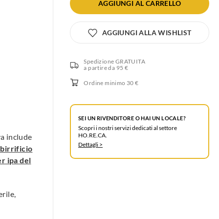
AGGIUNGI
AL CARRELLO
AGGIUNGI ALLA WISHLIST
Spedizione GRATUITA
a partire da 95 €
Ordine minimo 30 €
SEI UN RIVENDITORE O HAI UN LOCALE?
Scopri i nostri servizi dedicati al settore
HO.RE.CA.
va include
Dettagli >
birrificio
r ipa del
rile,