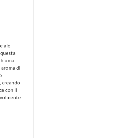
e ale
 questa
schiuma
o aroma di
o
, creando
ce con il
evolmente