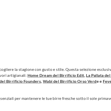
cogliere la stagione con gusto e stile. Questa selezione esclusi
vori artigianali:
Home Dream del Birrificio Edit
,
La Pallata del 
 del Birrificio Founders
,
Wabi del Birrificio Orso Verd
e e
Feve
senziali per mantenere le tue birre fresche sotto il sole primave