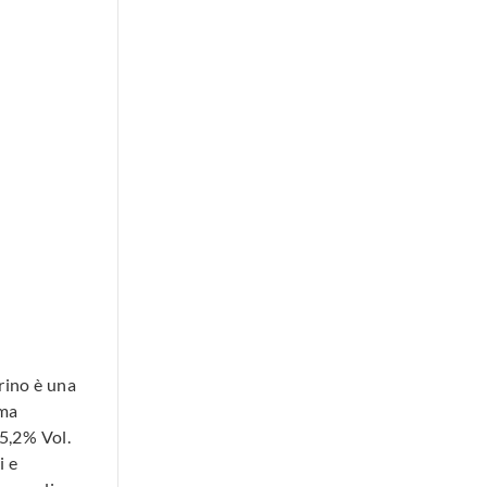
erino è una
uma
 5,2% Vol.
i e