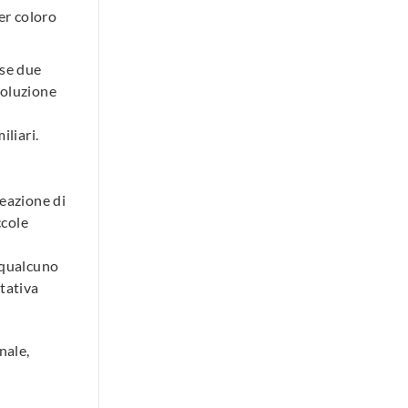
er coloro
use due
 soluzione
liari.
reazione di
ccole
 qualcuno
stativa
nale,