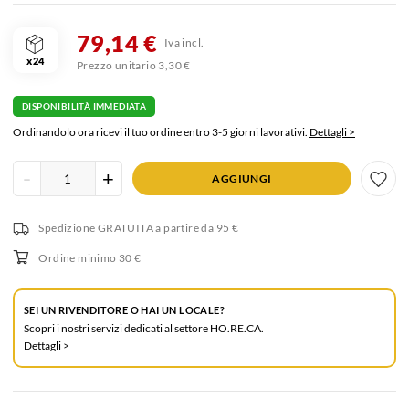
79,14 €
Iva incl.
x24
Prezzo unitario 3,30 €
DISPONIBILITÀ IMMEDIATA
Ordinandolo ora ricevi il tuo ordine entro 3-5 giorni lavorativi.
Dettagli >
Inserisci
-
+
AGGIUNGI
quantità
prodotto
Spedizione GRATUITA
a partire da 95 €
Ordine minimo 30 €
SEI UN RIVENDITORE O HAI UN LOCALE?
Scopri i nostri servizi dedicati al settore HO.RE.CA.
Dettagli >