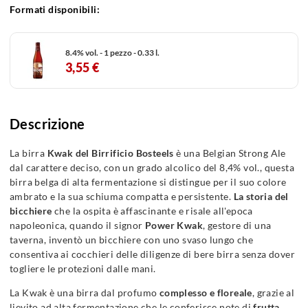
Formati disponibili:
8.4% vol. - 1 pezzo - 0.33 l.
3,55 €
Descrizione
La birra
Kwak del Birrificio Bosteels
è una Belgian Strong Ale
dal carattere deciso, con un grado alcolico del 8,4% vol., questa
birra belga di alta fermentazione si distingue per il suo colore
ambrato e la sua schiuma compatta e persistente.
La storia del
bicchiere
che la ospita è affascinante e risale all'epoca
napoleonica, quando il signor
Power Kwak
, gestore di una
taverna, inventò un bicchiere con uno svaso lungo che
consentiva ai cocchieri delle diligenze di bere birra senza dover
togliere le protezioni dalle mani.
La Kwak è una birra dal profumo
complesso e floreale
, grazie al
lievito ad alta fermentazione che le conferisce note di
frutta