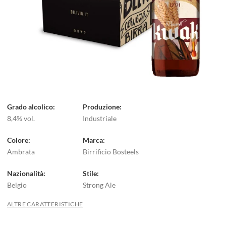
Grado alcolico
Produzione
8,4% vol.
Industriale
Colore
Marca
Ambrata
Birrificio Bosteels
Nazionalità
Stile
Belgio
Strong Ale
ALTRE CARATTERISTICHE