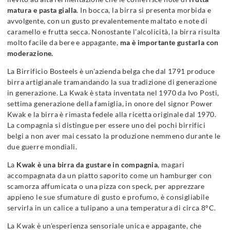
matura e pasta gialla
. In bocca, la birra si presenta morbida e
avvolgente, con un gusto prevalentemente maltato e note di
caramello e frutta secca. Nonostante l'alcolicità, la birra risulta
molto facile da bere e appagante,
ma è importante gustarla con
moderazione.
La Birrificio Bosteels è un'azienda belga che dal 1791 produce
birra artigianale tramandando la sua tradizione di generazione
in generazione. La Kwak è stata inventata nel 1970 da Ivo Posti,
settima generazione della famiglia, in onore del signor Power
Kwak e la birra è rimasta fedele alla ricetta originale dal 1970.
La compagnia si distingue per essere uno dei pochi birrifici
belgi a non aver mai cessato la produzione nemmeno durante le
due guerre mondiali.
La
Kwak è una birra da gustare in compagnia
, magari
accompagnata da un piatto saporito come un hamburger con
scamorza affumicata o una pizza con speck, per apprezzare
appieno le sue sfumature di gusto e profumo, è consigliabile
servirla in un calice a tulipano a una temperatura di circa 8°C.
La Kwak è un'esperienza sensoriale unica e appagante, che