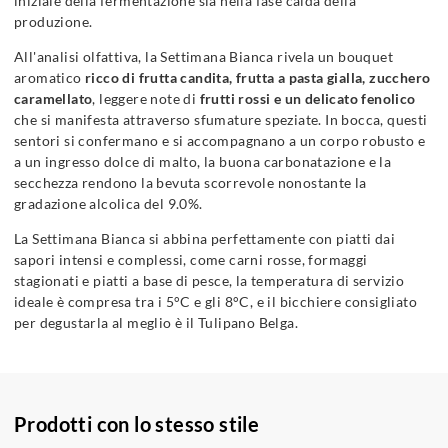
iniziale della fermentazione sia nella fase calda della
produzione.
All'analisi olfattiva, la Settimana Bianca rivela un bouquet
aromatico
ricco di frutta candita, frutta a pasta gialla, zucchero
caramellato
, leggere note di
frutti rossi e un delicato fenolico
che si manifesta attraverso sfumature speziate. In bocca, questi
sentori si confermano e si accompagnano a un corpo robusto e
a un ingresso dolce di malto, la buona carbonatazione e la
secchezza rendono la bevuta scorrevole nonostante la
gradazione alcolica del 9.0%.
La Settimana Bianca si abbina perfettamente con piatti dai
sapori intensi e complessi, come carni rosse, formaggi
stagionati e piatti a base di pesce, la temperatura di servizio
ideale è compresa tra i 5°C e gli 8°C, e il bicchiere consigliato
per degustarla al meglio è il Tulipano Belga.
Prodotti con lo stesso stile