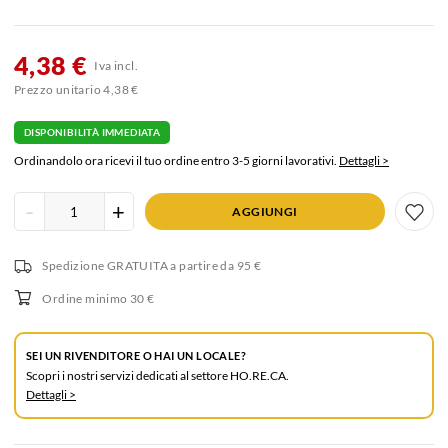
4,38 €
Iva incl.
Prezzo unitario 4,38 €
DISPONIBILITÀ IMMEDIATA
Ordinandolo ora ricevi il tuo ordine entro 3-5 giorni lavorativi.
Dettagli >
Inserisci
-
+
AGGIUNGI
quantità
prodotto
Spedizione GRATUITA
a partire da 95 €
Ordine minimo 30 €
SEI UN RIVENDITORE O HAI UN LOCALE?
Scopri i nostri servizi dedicati al settore HO.RE.CA.
Dettagli >