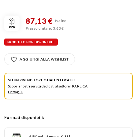
87,13 €
Iva incl.
x24
Prezzo unitario 3,63 €
PRODOTTO NON DISPONIBILE
AGGIUNGI ALLA WISHLIST
SEI UN RIVENDITORE O HAI UN LOCALE?
Scopri i nostri servizi dedicati al settore HO.RE.CA.
Dettagli >
Formati disponibili:
4.5% vol. - 1 pezzo - 0.33 l.