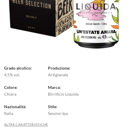
Grado alcolico
Produzione
4,5% vol.
Artigianale
Colore
Marca
Chiara
Birrificio Liquida
Nazionalità
Stile
Italia
Session Ipa
ALTRE CARATTERISTICHE