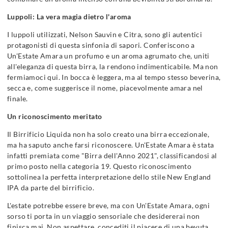
Luppoli: La vera magia dietro l'aroma
I luppoli utilizzati, Nelson Sauvin e Citra, sono gli autentici
protagonisti di questa sinfonia di sapori. Conferiscono a
Un'Estate Amara un profumo e un aroma agrumato che, uniti
all'eleganza di questa birra, la rendono indimenticabile. Ma non
fermiamoci qui. In bocca è leggera, ma al tempo stesso beverina,
secca e, come suggerisce il nome, piacevolmente amara nel
finale.
Un riconoscimento meritato
Il Birrificio Liquida non ha solo creato una birra eccezionale,
ma ha saputo anche farsi riconoscere. Un'Estate Amara è stata
infatti premiata come "Birra dell'Anno 2021", classificandosi al
primo posto nella categoria 19. Questo riconoscimento
sottolinea la perfetta interpretazione dello stile New England
IPA da parte del birrificio.
L'estate potrebbe essere breve, ma con Un'Estate Amara, ogni
sorso ti porta in un viaggio sensoriale che desidererai non
finisca mai. Non aspettare, concediti il piacere di una bevuta