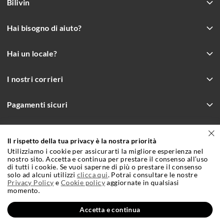
Bilivin
Hai bisogno di aiuto?
Hai un locale?
I nostri corrieri
Pagamenti sicuri
Il rispetto della tua privacy è la nostra priorità
Incrementa le vendite con Bilivin.it
Utilizziamo i cookie per assicurarti la migliore esperienza nel
Condizioni Generali e Contrattuali di Vendita
Cookie Policy
nostro sito. Accetta e continua per prestare il consenso all’uso
di tutti i cookie. Se vuoi saperne di più o prestare il consenso
solo ad alcuni utilizzi
Privacy Policy
clicca qui
. Potrai consultare le nostre
Credits
Privacy Policy
e
Cookie policy
aggiornate in qualsiasi
momento.
Accetta e continua