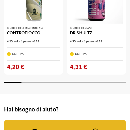
BIRRIFICIO PORTA BRUCIATA
BIRRIFICIO 50&50
CONTROFIOCCO
DR SHULTZ
6.2% vol. - 1 pezzo - 0.33 l.
6.5% vol. - 1 pezzo - 0.33 l.
DDH IPA
DDH IPA
4,20 €
4,31 €
Hai bisogno di aiuto?