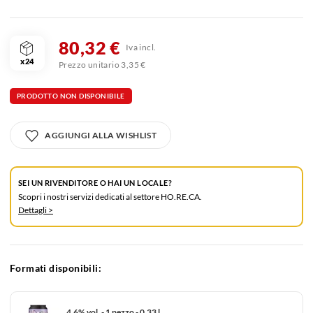
80,32 €
Iva incl.
x24
Prezzo unitario 3,35 €
PRODOTTO NON DISPONIBILE
AGGIUNGI ALLA WISHLIST
SEI UN RIVENDITORE O HAI UN LOCALE?
Scopri i nostri servizi dedicati al settore HO.RE.CA.
Dettagli >
Formati disponibili:
4.6% vol. - 1 pezzo - 0.33 l.