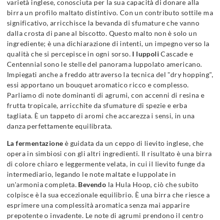
varietà inglese, conosciuta per la sua capacità di donare alla
birra un profilo maltato distintivo. Con un contributo sottile ma
significativo, arricchisce la bevanda di sfumature che vanno
dalla crosta di pane al biscotto. Questo malto non è solo un
ingrediente; è una dichiarazione di intenti, un impegno verso la
qualità che si percepisce in ogni sorso.
I luppoli
Cascade e
Centennial sono le stelle del panorama luppolato americano.
Impiegati anche a freddo attraverso la tecnica del "dry hopping",
essi apportano un bouquet aromatico ricco e complesso.
Parliamo di note dominanti di agrumi, con accenni di resina e
frutta tropicale, arricchite da sfumature di spezie e erba
tagliata. È un tappeto di aromi che accarezza i sensi, in una
danza perfettamente equilibrata.
La fermentazione
è guidata da un ceppo di lievito inglese, che
opera in simbiosi con gli altri ingredienti. Il risultato è una birra
di colore chiaro e leggermente velata, in cui il lievito funge da
intermediario, legando le note maltate e luppolate in
un'armonia completa.
Bevendo
la Hula Hoop, ciò che subito
colpisce è la sua eccezionale equilibrio. È una birra che riesce a
esprimere una complessità aromatica senza mai apparire
prepotente o invadente. Le note di agrumi prendono il centro