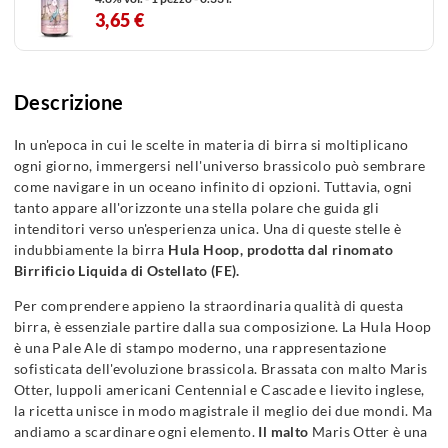
3,65 €
Descrizione
In un'epoca in cui le scelte in materia di birra si moltiplicano
ogni giorno, immergersi nell'universo brassicolo può sembrare
come navigare in un oceano infinito di opzioni. Tuttavia, ogni
tanto appare all'orizzonte una stella polare che guida gli
intenditori verso un'esperienza unica. Una di queste stelle è
indubbiamente la birra
Hula Hoop, prodotta dal rinomato
Birrificio Liquida di Ostellato (FE).
Per comprendere appieno la straordinaria qualità di questa
birra, è essenziale partire dalla sua composizione. La Hula Hoop
è una Pale Ale di stampo moderno, una rappresentazione
sofisticata dell'evoluzione brassicola. Brassata con malto Maris
Otter, luppoli americani Centennial e Cascade e lievito inglese,
la ricetta unisce in modo magistrale il meglio dei due mondi. Ma
andiamo a scardinare ogni elemento.
Il malto
Maris Otter è una