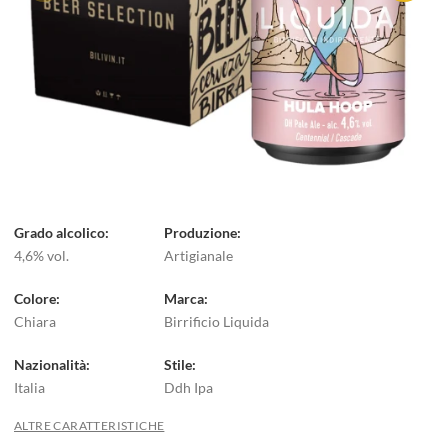
Grado alcolico
Produzione
4,6% vol.
Artigianale
Colore
Marca
Chiara
Birrificio Liquida
Nazionalità
Stile
Italia
Ddh Ipa
ALTRE CARATTERISTICHE