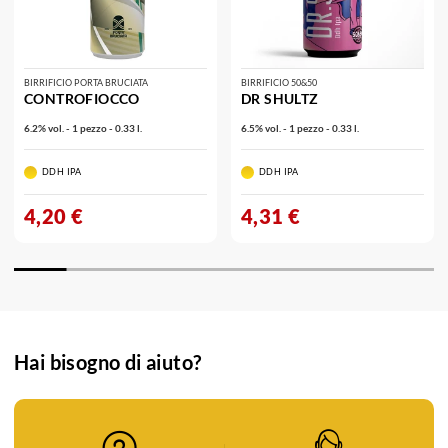
BIRRIFICIO PORTA BRUCIATA
BIRRIFICIO 50&50
CONTROFIOCCO
DR SHULTZ
6.2% vol. - 1 pezzo - 0.33 l.
6.5% vol. - 1 pezzo - 0.33 l.
DDH IPA
DDH IPA
4,20 €
4,31 €
Hai bisogno di aiuto?