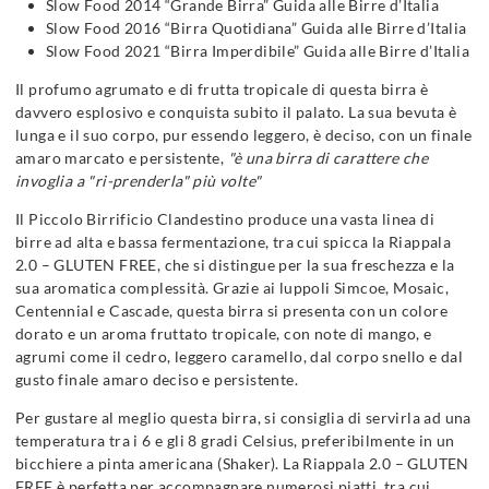
Slow Food 2014 “Grande Birra” Guida alle Birre d’Italia
Slow Food 2016 “Birra Quotidiana” Guida alle Birre d’Italia
Slow Food 2021 “Birra Imperdibile” Guida alle Birre d’Italia
Il profumo agrumato e di frutta tropicale di questa birra è
davvero esplosivo e conquista subito il palato. La sua bevuta è
lunga e il suo corpo, pur essendo leggero, è deciso, con un finale
amaro marcato e persistente,
"è una birra di carattere che
invoglia a "ri-prenderla" più volte"
Il Piccolo Birrificio Clandestino produce una vasta linea di
birre ad alta e bassa fermentazione, tra cui spicca la Riappala
2.0 – GLUTEN FREE, che si distingue per la sua freschezza e la
sua aromatica complessità. Grazie ai luppoli Simcoe, Mosaic,
Centennial e Cascade, questa birra si presenta con un colore
dorato e un aroma fruttato tropicale, con note di mango, e
agrumi come il cedro, leggero caramello, dal corpo snello e dal
gusto finale amaro deciso e persistente.
Per gustare al meglio questa birra, si consiglia di servirla ad una
temperatura tra i 6 e gli 8 gradi Celsius, preferibilmente in un
bicchiere a pinta americana (Shaker). La Riappala 2.0 – GLUTEN
FREE è perfetta per accompagnare numerosi piatti, tra cui