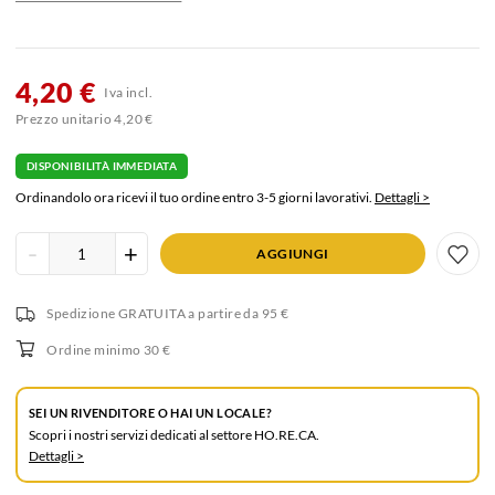
4,20 €
Iva incl.
Prezzo unitario 4,20 €
DISPONIBILITÀ IMMEDIATA
Ordinandolo ora ricevi il tuo ordine entro 3-5 giorni lavorativi.
Dettagli >
Inserisci
-
+
AGGIUNGI
quantità
prodotto
Spedizione GRATUITA
a partire da 95 €
Ordine minimo 30 €
SEI UN RIVENDITORE O HAI UN LOCALE?
Scopri i nostri servizi dedicati al settore HO.RE.CA.
Dettagli >