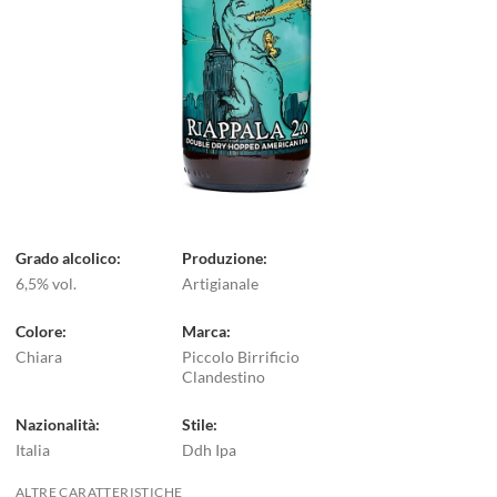
Grado alcolico
Produzione
6,5% vol.
Artigianale
Colore
Marca
Chiara
Piccolo Birrificio
Clandestino
Nazionalità
Stile
Italia
Ddh Ipa
ALTRE CARATTERISTICHE