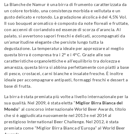
La Blanche de Namur è una birra di frumento caratterizzata da
un colore torbido, una consistenza morbida e vellutata e un
gusto delicato e rotondo. La gradazione alcolica è del 4,5% Vol.
Il suo bouquet aromatico è composto da note floreali e fruttate,
con accenni di coriandolo ed essenze di scorza d'arancia. Al
palato, si avvertono sapori freschi e delicati, accompagnati da
un'amaritudine elegante che persiste lungo tutta la
degustazione. La temperatura ideale per apprezzare al meglio
questa birra è compresa tra i 2° e i 4°C. Grazie alle sue
caratteristiche organolettiche e all'equilibrio tra dolcezza e
amarezza, questa birra si abbina perfettamente con piatti a base
di pesce, crostacei, carni bianche e insalate fresche. È inoltre
ideale per accompagnare antipasti, formaggi freschi e dessert a
base di frutta.
La birra è stata premiata più volte a livello internazionale per la
sua qualità. Nel 2009, è stata eletta "
Miglior Birra Bianca del
Mondo
" al concorso internazionale World Beer Awards, titolo
che si è aggiudicata nuovamente nel 2013 e nel 2014 al
prestigioso International Beer Challenge. Nel 2012, è stata
premiata come "Miglior Birra Bianca d'Europa" al World Beer