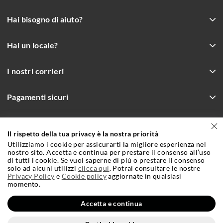
Hai bisogno di aiuto?
Hai un locale?
I nostri corrieri
Pagamenti sicuri
Il rispetto della tua privacy è la nostra priorità
Incrementa le vendite con Bilivin.it
Utilizziamo i cookie per assicurarti la migliore esperienza nel
Condizioni Generali e Contrattuali di Vendita
Cookie Policy
nostro sito. Accetta e continua per prestare il consenso all’uso
di tutti i cookie. Se vuoi saperne di più o prestare il consenso
solo ad alcuni utilizzi
Privacy Policy
clicca qui
. Potrai consultare le nostre
Credits
Privacy Policy
e
Cookie policy
aggiornate in qualsiasi
momento.
Accetta e continua
2,81 €
Inserisci
Bilivin S.r.l. Via Dell’Elettrochimica 40, 23900 Lecco - Tel. +39 0341 682330 -