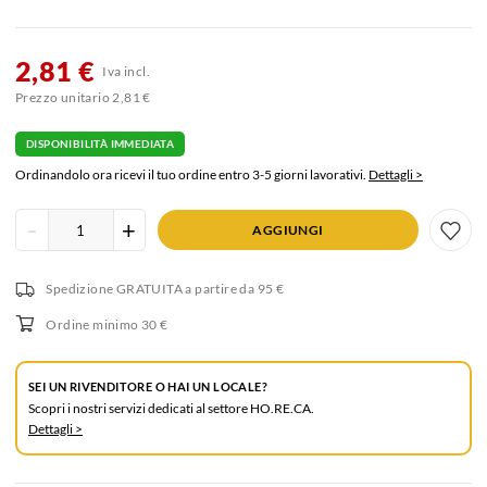
2,81 €
Iva incl.
Prezzo unitario 2,81 €
DISPONIBILITÀ IMMEDIATA
Ordinandolo ora ricevi il tuo ordine entro 3-5 giorni lavorativi.
Dettagli >
Inserisci
-
+
AGGIUNGI
quantità
prodotto
Spedizione GRATUITA
a partire da 95 €
Ordine minimo 30 €
SEI UN RIVENDITORE O HAI UN LOCALE?
Scopri i nostri servizi dedicati al settore HO.RE.CA.
Dettagli >