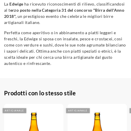
La
Edwige
ha ricevuto riconoscimenti di rilievo, classificandosi
al t
erzo posto nella Categoria 31 del concorso "Birra dell'Anno
2018",
un prestigioso evento che celebra le migliori birre
artigianali italiane.
Perfetta come aperitivo o in abbinamento a piatti leggeri e
freschi, la Edwige si sposa con insalate, pesce e crostacei, così
come con verdure e sushi, dove le sue note agrumate bilanciano
i sapori delicati. Ottima anche con piatti speziati o etnici, è la
scelta ideale per chi cerca una birra artigianale dal gusto
autentico e rinfrescante.
Prodotti con lo stesso stile
ARTIGIANALE
ARTIGIANALE