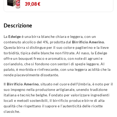
39,08 €
Descrizione
La
Edwige
è una birra blanche chiara e leggera, con un
contenuto alcolico del 4%, prodotta dal
Birrificio Amerino
.
Questa birra si distingue per il suo colore paglierino e la lieve
torbidità, tipica delle blanche non filtrate. Al naso, la Edwige
offre un bouquet fresco e aromatico, con note di agrumi e
coriandolo, che si fondono con sentori di spezie leggere. Al
palato, è morbida e rinfrescante, con una leggera acidità che la
rende piacevolmente dissetante.
Il
Birrificio Amerino
, situato nel cuore dell'Umbria, è noto per il
suo impegno nella produzione artigianale, unendo tradizione
italiana e tecniche belghe. Fondato per valorizzare ingredienti
locali e metodi sostenibili, il birrificio produce birre di alta
qualità che rispettano il sapore e l'autenticità delle ricette
classiche.