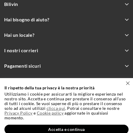
Bilivin
Hai bisogno di aiuto?
Hai un locale?
I nostri corrieri
Pagamenti sicuri
Il rispetto della tua privacy è la nostra priorità
Incrementa le vendite con Bilivin.it
Utilizziamo i cookie per assicurarti la migliore esperienza nel
Condizioni Generali e Contrattuali di Vendita
Cookie Policy
nostro sito. Accetta e continua per prestare il consenso all’uso
di tutti i cookie. Se vuoi saperne di più o prestare il consenso
solo ad alcuni utilizzi
Privacy Policy
clicca qui
. Potrai consultare le nostre
Credits
Privacy Policy
e
Cookie policy
aggiornate in qualsiasi
momento.
Accetta e continua