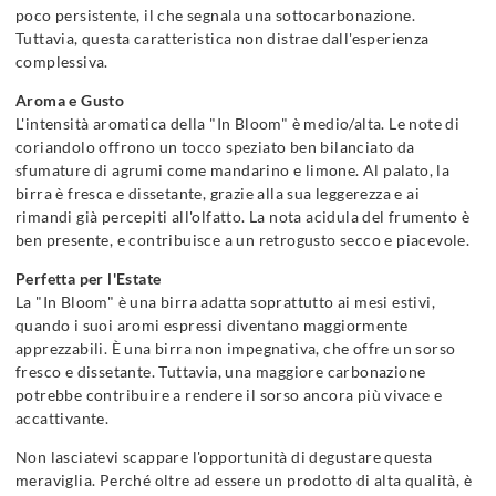
poco persistente, il che segnala una sottocarbonazione.
Tuttavia, questa caratteristica non distrae dall'esperienza
complessiva.
Aroma e Gusto
L'intensità aromatica della "In Bloom" è medio/alta. Le note di
coriandolo offrono un tocco speziato ben bilanciato da
sfumature di agrumi come mandarino e limone. Al palato, la
birra è fresca e dissetante, grazie alla sua leggerezza e ai
rimandi già percepiti all'olfatto. La nota acidula del frumento è
ben presente, e contribuisce a un retrogusto secco e piacevole.
Perfetta per l'Estate
La "In Bloom" è una birra adatta soprattutto ai mesi estivi,
quando i suoi aromi espressi diventano maggiormente
apprezzabili. È una birra non impegnativa, che offre un sorso
fresco e dissetante. Tuttavia, una maggiore carbonazione
potrebbe contribuire a rendere il sorso ancora più vivace e
accattivante.
Non lasciatevi scappare l'opportunità di degustare questa
meraviglia. Perché oltre ad essere un prodotto di alta qualità, è