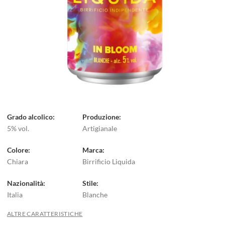
Grado alcolico
Produzione
5% vol.
Artigianale
Colore
Marca
Chiara
Birrificio Liquida
Nazionalità
Stile
Italia
Blanche
ALTRE CARATTERISTICHE