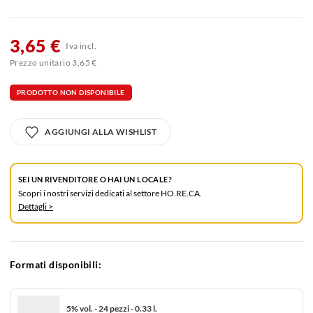
3,65 €
Iva incl.
Prezzo unitario 3,65 €
PRODOTTO NON DISPONIBILE
AGGIUNGI ALLA WISHLIST
SEI UN RIVENDITORE O HAI UN LOCALE?
Scopri i nostri servizi dedicati al settore HO.RE.CA.
Dettagli >
Formati disponibili:
5% vol. - 24 pezzi - 0.33 l.