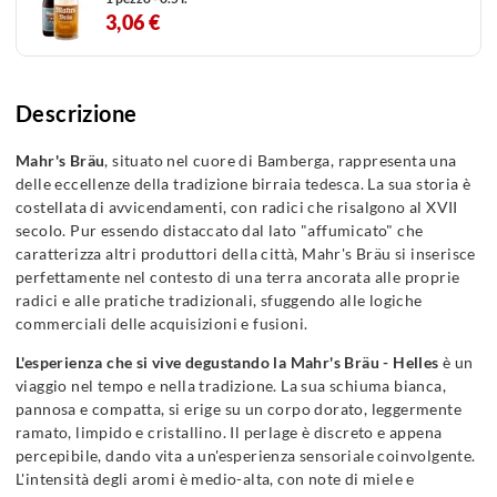
3,06 €
Descrizione
Mahr's Bräu
, situato nel cuore di Bamberga, rappresenta una
delle eccellenze della tradizione birraia tedesca. La sua storia è
costellata di avvicendamenti, con radici che risalgono al XVII
secolo. Pur essendo distaccato dal lato "affumicato" che
caratterizza altri produttori della città, Mahr's Bräu si inserisce
perfettamente nel contesto di una terra ancorata alle proprie
radici e alle pratiche tradizionali, sfuggendo alle logiche
commerciali delle acquisizioni e fusioni.
L'esperienza che si vive degustando la Mahr's Bräu - Helles
è un
viaggio nel tempo e nella tradizione. La sua schiuma bianca,
pannosa e compatta, si erige su un corpo dorato, leggermente
ramato, limpido e cristallino. Il perlage è discreto e appena
percepibile, dando vita a un'esperienza sensoriale coinvolgente.
L'intensità degli aromi è medio-alta, con note di miele e