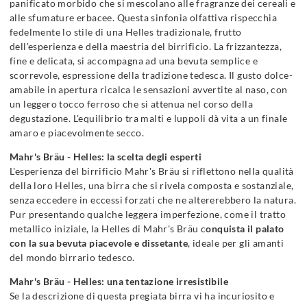
panificato morbido che si mescolano alle fragranze dei cereali e
alle sfumature erbacee. Questa sinfonia olfattiva rispecchia
fedelmente lo stile di una Helles tradizionale, frutto
dell'esperienza e della maestria del birrificio. La frizzantezza,
fine e delicata, si accompagna ad una bevuta semplice e
scorrevole, espressione della tradizione tedesca. Il gusto dolce-
amabile in apertura ricalca le sensazioni avvertite al naso, con
un leggero tocco ferroso che si attenua nel corso della
degustazione. L'equilibrio tra malti e luppoli dà vita a un finale
amaro e piacevolmente secco.
Mahr's Bräu - Helles: la scelta degli esperti
L'esperienza del birrificio Mahr's Bräu si riflettono nella qualità
della loro Helles, una birra che si rivela composta e sostanziale,
senza eccedere in eccessi forzati che ne altererebbero la natura.
Pur presentando qualche leggera imperfezione, come il tratto
metallico iniziale, la Helles di Mahr's Bräu c
onquista il palato
con la sua bevuta piacevole e dissetante
, ideale per gli amanti
del mondo birrario tedesco.
Mahr's Bräu - Helles: una tentazione irresistibile
Se la descrizione di questa pregiata birra vi ha incuriosito e