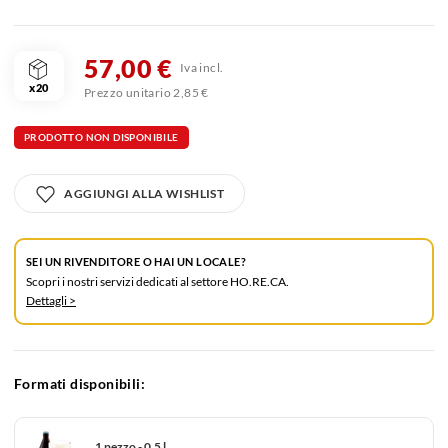
57,00 €
Iva incl.
x20
Prezzo unitario 2,85 €
PRODOTTO NON DISPONIBILE
AGGIUNGI ALLA WISHLIST
SEI UN RIVENDITORE O HAI UN LOCALE?
Scopri i nostri servizi dedicati al settore HO.RE.CA.
Dettagli >
Formati disponibili:
1 pezzo - 0.5 l.