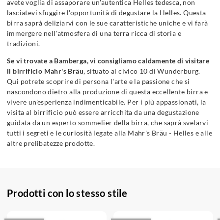
avete voglia di assaporare un'autentica Helles tedesca, non
lasciatevi sfuggire l'opportunità di degustare la Helles. Questa
birra saprà deliziarvi con le sue caratteristiche uniche e vi farà
immergere nell'atmosfera di una terra ricca di storia e
tradizioni.
Se vi trovate a Bamberga, vi consigliamo caldamente di visitare
il birrificio Mahr's Bräu
, situato al civico 10 di Wunderburg.
Qui potrete scoprire di persona l'arte e la passione che si
nascondono dietro alla produzione di questa eccellente birra e
vivere un'esperienza indimenticabile. Per i più appassionati, la
visita al birrificio può essere arricchita da una degustazione
guidata da un esperto sommelier della birra, che saprà svelarvi
tutti i segreti e le curiosità legate alla Mahr's Bräu - Helles e alle
altre prelibatezze prodotte.
Prodotti con lo stesso stile