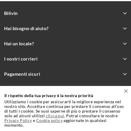
Bilivin
Hai bisogno di aiuto?
Hai un locale?
I nostri corrieri
Pagamenti sicuri
Il rispetto della tua privacy è la nostra priorità
Incrementa le vendite con Bilivin.it
Utilizziamo i cookie per assicurarti la migliore esperienza nel
Condizioni Generali e Contrattuali di Vendita
Cookie Policy
nostro sito. Accetta e continua per prestare il consenso all’uso
di tutti i cookie. Se vuoi saperne di più o prestare il consenso
solo ad alcuni utilizzi
Privacy Policy
clicca qui
. Potrai consultare le nostre
Credits
Privacy Policy
e
Cookie policy
aggiornate in qualsiasi
momento.