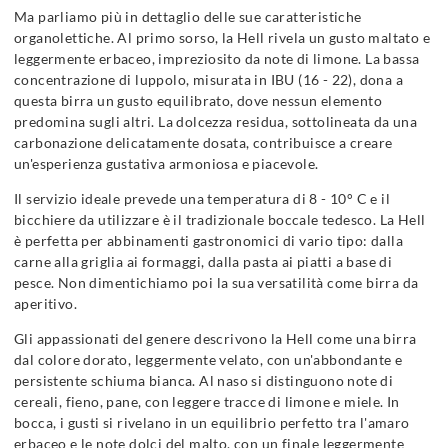
Ma parliamo più in dettaglio delle sue caratteristiche
organolettiche. Al primo sorso, la Hell rivela un gusto maltato e
leggermente erbaceo, impreziosito da note di limone. La bassa
concentrazione di luppolo, misurata in IBU (16 - 22), dona a
questa birra un gusto equilibrato, dove nessun elemento
predomina sugli altri. La dolcezza residua, sottolineata da una
carbonazione delicatamente dosata, contribuisce a creare
un'esperienza gustativa armoniosa e piacevole.
Il servizio ideale prevede una temperatura di 8 - 10° C e il
bicchiere da utilizzare è il tradizionale boccale tedesco. La Hell
è perfetta per abbinamenti gastronomici di vario tipo: dalla
carne alla griglia ai formaggi, dalla pasta ai piatti a base di
pesce. Non dimentichiamo poi la sua versatilità come birra da
aperitivo.
Gli appassionati del genere descrivono la Hell come una birra
dal colore dorato, leggermente velato, con un'abbondante e
persistente schiuma bianca. Al naso si distinguono note di
cereali, fieno, pane, con leggere tracce di limone e miele. In
bocca, i gusti si rivelano in un equilibrio perfetto tra l'amaro
erbaceo e le note dolci del malto, con un finale leggermente