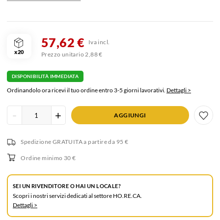
57,62 €
Iva incl.
x20
Prezzo unitario 2,88 €
DISPONIBILITÀ IMMEDIATA
Ordinandolo ora ricevi il tuo ordine entro 3-5 giorni lavorativi.
Dettagli >
Inserisci
-
+
AGGIUNGI
quantità
prodotto
Spedizione GRATUITA
a partire da 95 €
Ordine minimo 30 €
SEI UN RIVENDITORE O HAI UN LOCALE?
Scopri i nostri servizi dedicati al settore HO.RE.CA.
Dettagli >