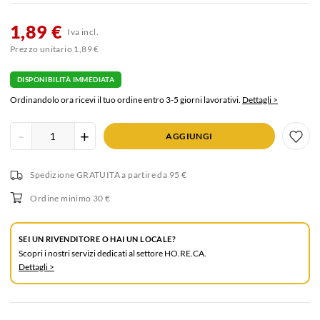
1,89 €
Iva incl.
Prezzo unitario 1,89 €
DISPONIBILITÀ IMMEDIATA
Ordinandolo ora ricevi il tuo ordine entro 3-5 giorni lavorativi.
Dettagli >
Inserisci
-
+
AGGIUNGI
quantità
prodotto
Spedizione GRATUITA
a partire da 95 €
Ordine minimo 30 €
SEI UN RIVENDITORE O HAI UN LOCALE?
Scopri i nostri servizi dedicati al settore HO.RE.CA.
Dettagli >