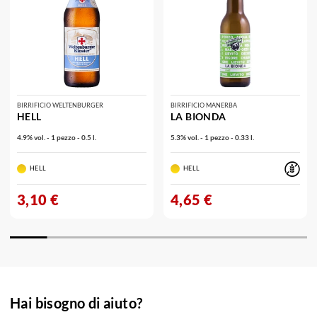
BIRRIFICIO WELTENBURGER
BIRRIFICIO MANERBA
HELL
LA BIONDA
4.9% vol. - 1 pezzo - 0.5 l.
5.3% vol. - 1 pezzo - 0.33 l.
HELL
HELL
3,10 €
4,65 €
Hai bisogno di aiuto?