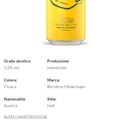
Grado alcolico
Produzione
5,2% vol.
Industriale
Colore
Marca
Chiara
Birrificio Ottakringer
Nazionalità
Stile
Austria
Hell
ALTRE CARATTERISTICHE